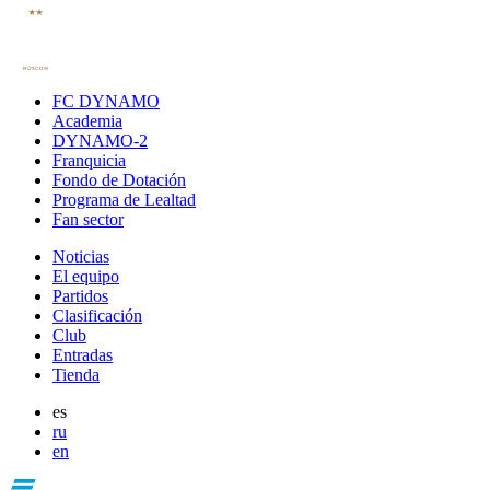
FC DYNAMO
Academia
DYNAMO-2
Franquicia
Fondo de Dotación
Programa de Lealtad
Fan sector
Noticias
El equipo
Partidos
Clasificación
Club
Entradas
Tienda
es
ru
en