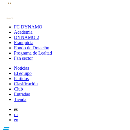
FC DYNAMO
Academia
DYNAMO-2
Franquicia
Fondo de Dotación
Programa de Lealtad
Fan sector
Noticias
El equipo
Partidos
Clasificación
Club
Entradas
Tienda
es
ru
en