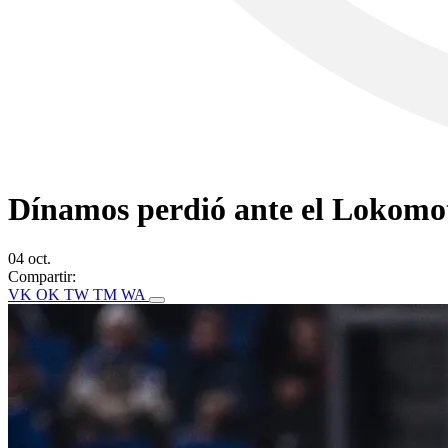
Dínamos perdió ante el Lokomot
04 oct.
Compartir:
VK
OK
TW
TM
WA