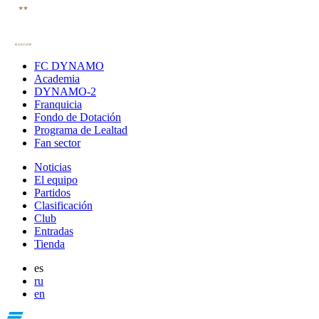
FC DYNAMO
Academia
DYNAMO-2
Franquicia
Fondo de Dotación
Programa de Lealtad
Fan sector
Noticias
El equipo
Partidos
Clasificación
Club
Entradas
Tienda
es
ru
en