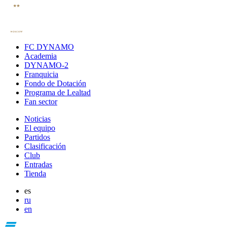
FC DYNAMO
Academia
DYNAMO-2
Franquicia
Fondo de Dotación
Programa de Lealtad
Fan sector
Noticias
El equipo
Partidos
Clasificación
Club
Entradas
Tienda
es
ru
en