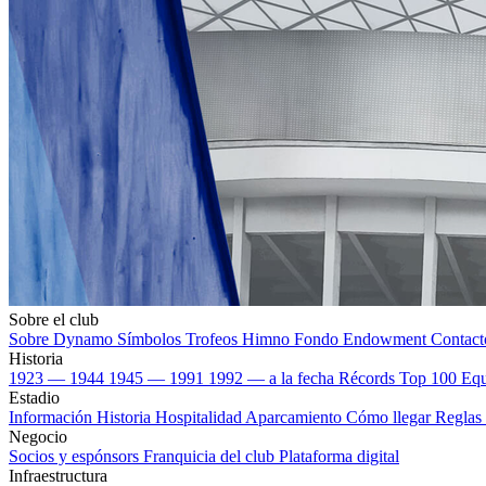
Sobre el club
Sobre Dynamo
Símbolos
Trofeos
Himno
Fondo Endowment
Contact
Historia
1923 — 1944
1945 — 1991
1992 — a la fecha
Récords
Top 100
Equ
Estadio
Información
Historia
Hospitalidad
Aparcamiento
Cómo llegar
Reglas 
Negocio
Socios y espónsors
Franquicia del club
Plataforma digital
Infraestructura