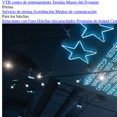
VTB centro de entrenamiento
Tiendas
Museo del Dynamo
Prensa
Servicio de prensa
Acreditación
Medios de comunicación
Para los hinchas
Relaciones con Fans
Hinchas discapacitados
Programa de lealtad
Cen