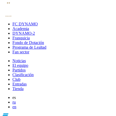
FC DYNAMO
Academia
DYNAMO-2
Franquicia
Fondo de Dotación
Programa de Lealtad
Fan sector
Noticias
El equipo
Partidos
Clasificación
Club
Entradas
Tienda
es
ru
en