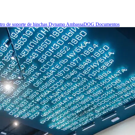
tro de soporte de hinchas
Dynamo AmbassaDOG
Documentos