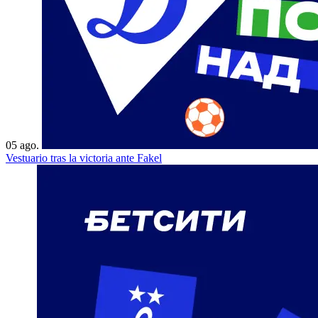
05 ago.
Vestuario tras la victoria ante Fakel