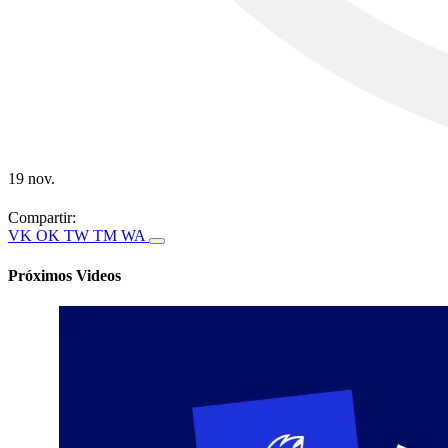
19 nov.
Compartir:
VK
OK
TW
TM
WA
Próximos Videos