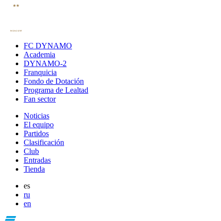
FC DYNAMO
Academia
DYNAMO-2
Franquicia
Fondo de Dotación
Programa de Lealtad
Fan sector
Noticias
El equipo
Partidos
Clasificación
Club
Entradas
Tienda
es
ru
en