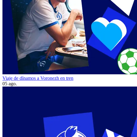
Viaje de dínamos a Voronezh en tren
05 ago.