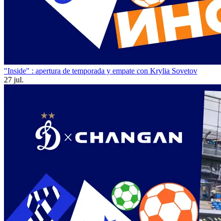
"Inside" : apertura de temporada y empate con Krylia Sovetov
27 jul.