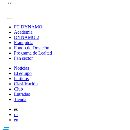
FC DYNAMO
Academia
DYNAMO-2
Franquicia
Fondo de Dotación
Programa de Lealtad
Fan sector
Noticias
El equipo
Partidos
Clasificación
Club
Entradas
Tienda
es
ru
en