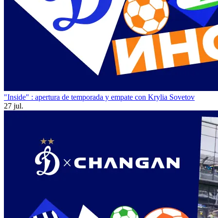
"Inside" : apertura de temporada y empate con Krylia Sovetov
27 jul.