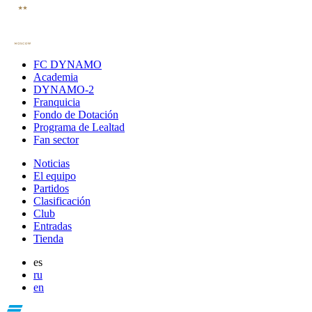
FC DYNAMO
Academia
DYNAMO-2
Franquicia
Fondo de Dotación
Programa de Lealtad
Fan sector
Noticias
El equipo
Partidos
Clasificación
Club
Entradas
Tienda
es
ru
en