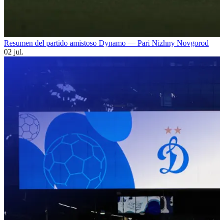
Resumen del partido amistoso Dynamo — Pari Nizhny Novgorod
02 jul.