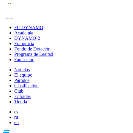
FC DYNAMO
Academia
DYNAMO-2
Franquicia
Fondo de Dotación
Programa de Lealtad
Fan sector
Noticias
El equipo
Partidos
Clasificación
Club
Entradas
Tienda
es
ru
en