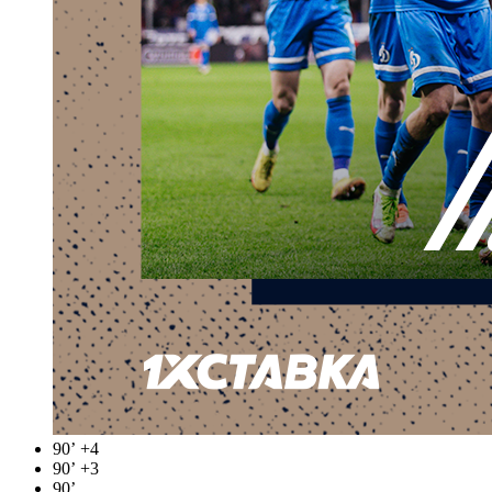
90’
+4
90’
+3
90’