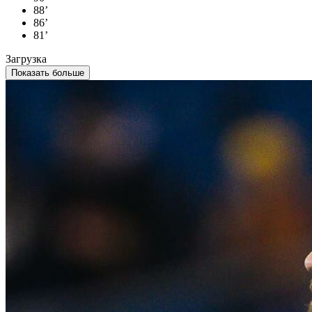
88’
86’
81’
Загрузка
Показать больше