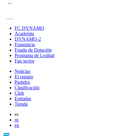
FC DYNAMO
Academia
DYNAMO-2
Franquicia
Fondo de Dotación
Programa de Lealtad
Fan sector
Noticias
El equipo
Partidos
Clasificación
Club
Entradas
Tienda
es
ru
en