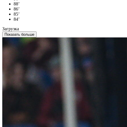
88’
86’
85’
84’
Загрузка
Показать больше