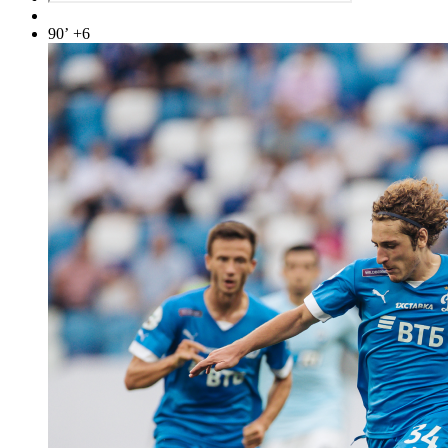
90’
+6