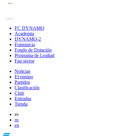
FC DYNAMO
Academia
DYNAMO-2
Franquicia
Fondo de Dotación
Programa de Lealtad
Fan sector
Noticias
El equipo
Partidos
Clasificación
Club
Entradas
Tienda
es
ru
en