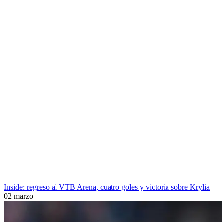
Inside: regreso al VTB Arena, cuatro goles y victoria sobre Krylia
02 marzo