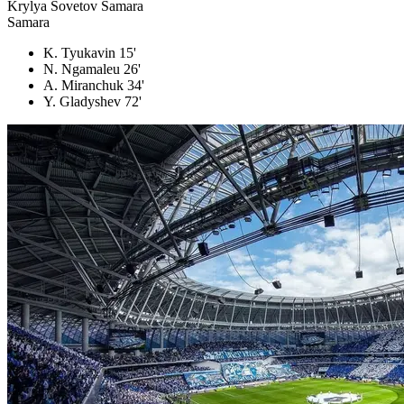
Krylya Sovetov Samara
Samara
K. Tyukavin 15'
N. Ngamaleu 26'
A. Miranchuk 34'
Y. Gladyshev 72'