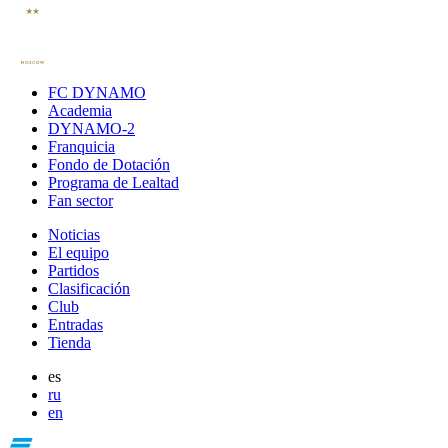
FC DYNAMO
Academia
DYNAMO-2
Franquicia
Fondo de Dotación
Programa de Lealtad
Fan sector
Noticias
El equipo
Partidos
Clasificación
Club
Entradas
Tienda
es
ru
en