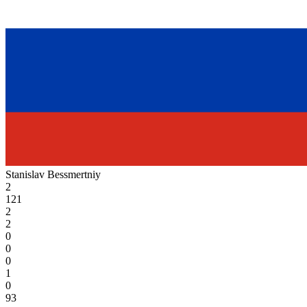
Stanislav Bessmertniy
2
121
2
2
0
0
0
1
0
93