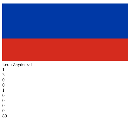
Leon Zaydenzal
1
3
0
0
1
0
0
0
0
80