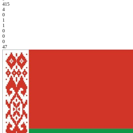
415
4
0
1
1
0
0
0
47