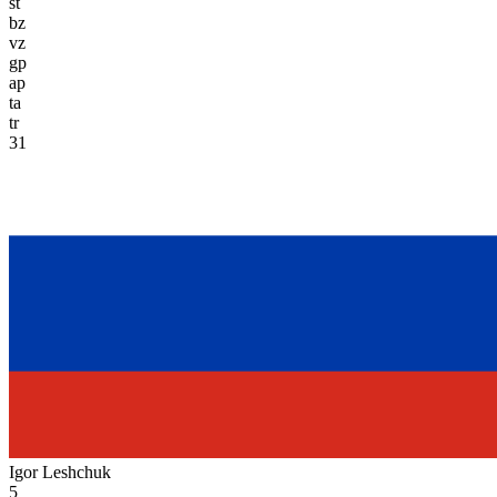
st
bz
vz
gp
ap
ta
tr
31
Igor Leshchuk
5