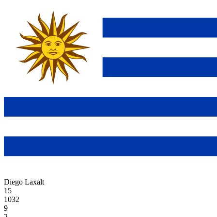
Diego Laxalt
15
1032
9
2