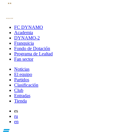
FC DYNAMO
Academia
DYNAMO-2
Franquicia
Fondo de Dotación
Programa de Lealtad
Fan sector
Noticias
El equipo
Partidos
Clasificación
Club
Entradas
Tienda
es
ru
en