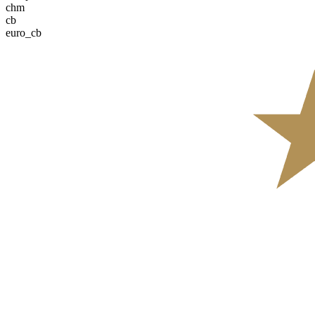
chm
cb
euro_cb