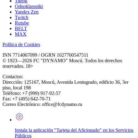
Tiktok
Odnoklassniki
Yandex Zen
Twitch
Rutube
BELT
MAX
Política de Cookies
INN 7714067099 / OGRN 1027700547511
© 1923—2026 FC "DYNAMO" Moscú. Todos los derechos
reservados. 18+
Contactos:
Dirección:
125167
,
Moscú
,
Avenida Leningrado, edificio 36, 3er
piso, local 198
Teléfono:
+7 (999) 917-92-57
Fax:
+7 (495) 642-70-71
Correo Electrónico:
office@fcdynamo.ru
Instala la aplicación "Tarjeta del Aficionado" en los Servicios
Públicos