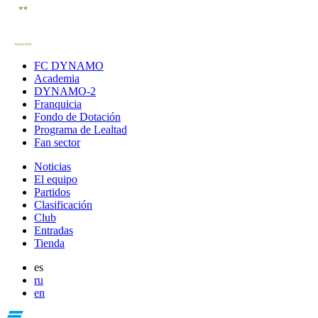
FC DYNAMO
Academia
DYNAMO-2
Franquicia
Fondo de Dotación
Programa de Lealtad
Fan sector
Noticias
El equipo
Partidos
Clasificación
Club
Entradas
Tienda
es
ru
en