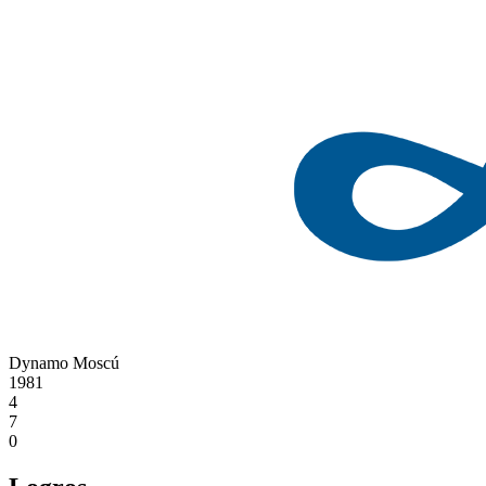
Dynamo Moscú
1981
4
7
0