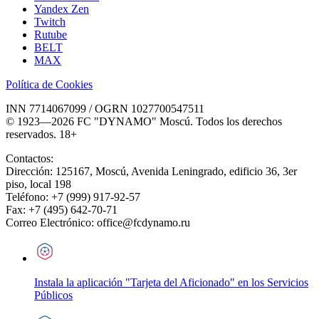
Yandex Zen
Twitch
Rutube
BELT
MAX
Política de Cookies
INN 7714067099 / OGRN 1027700547511
© 1923—2026 FC "DYNAMO" Moscú. Todos los derechos
reservados. 18+
Contactos:
Dirección:
125167
,
Moscú
,
Avenida Leningrado, edificio 36, 3er
piso, local 198
Teléfono:
+7 (999) 917-92-57
Fax:
+7 (495) 642-70-71
Correo Electrónico:
office@fcdynamo.ru
Instala la aplicación "Tarjeta del Aficionado" en los Servicios
Públicos