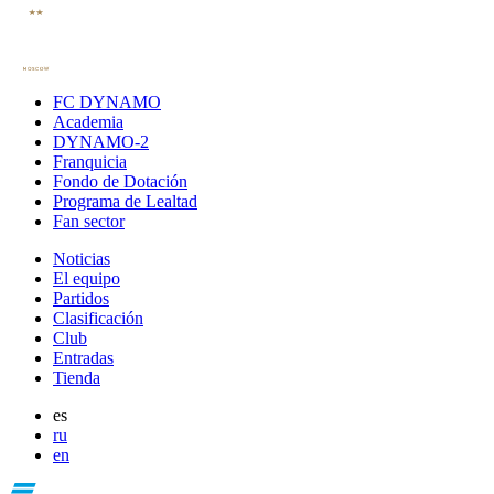
FC DYNAMO
Academia
DYNAMO-2
Franquicia
Fondo de Dotación
Programa de Lealtad
Fan sector
Noticias
El equipo
Partidos
Clasificación
Club
Entradas
Tienda
es
ru
en