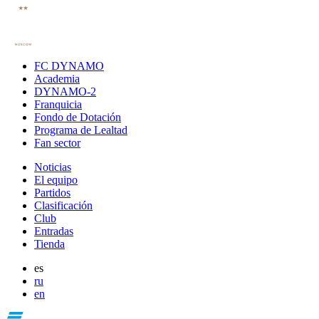
FC DYNAMO
Academia
DYNAMO-2
Franquicia
Fondo de Dotación
Programa de Lealtad
Fan sector
Noticias
El equipo
Partidos
Clasificación
Club
Entradas
Tienda
es
ru
en