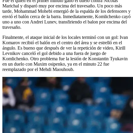
Fue él quien en el primer minuto ganó el duelo contra Nicolás
Marichal y disparó muy por encima del travesaño. Un poco más
tarde, Mohammad Mohebi emergió de la espalda de los defensores y
envió el balón cerca de la barra. Inmediatamente, Komlichenko cayó
uno a uno con Andrei Lunev, transfiriendo el balon por encima del
travesaño.
Finalmente, el ataque inicial de los locales terminó con un gol: Ivan
Komarov recibió el balón en el centro del área y se estrelló en el
ángulo. Es bueno que después de ver la repetición de video, Kirill
Levnikov canceló el gol debido a una fuera de juego de
Komlichenko. Otro problema fue la lesión de Konstantin Tyukavin
en un duelo con Maxim osipenko, ya en el minuto 22 fue
reemplazado por el Mehdi Maouhoub.