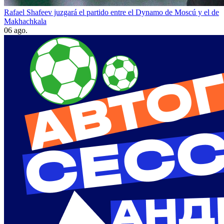
Rafael Shafeev juzgará el partido entre el Dynamo de Moscú y el de
Makhachkala
06 ago.