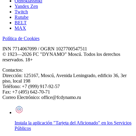
Odnoklassniki
Yandex Zen
Twitch
Rutube
BELT
MAX
Política de Cookies
INN 7714067099 / OGRN 1027700547511
© 1923—2026 FC "DYNAMO" Moscú. Todos los derechos
reservados. 18+
Contactos:
Dirección:
125167
,
Moscú
,
Avenida Leningrado, edificio 36, 3er
piso, local 198
Teléfono:
+7 (999) 917-92-57
Fax:
+7 (495) 642-70-71
Correo Electrónico:
office@fcdynamo.ru
Instala la aplicación "Tarjeta del Aficionado" en los Servicios
Públicos