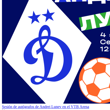
Sesión de autógrafos de Andrei Lunev en el VTB Arena