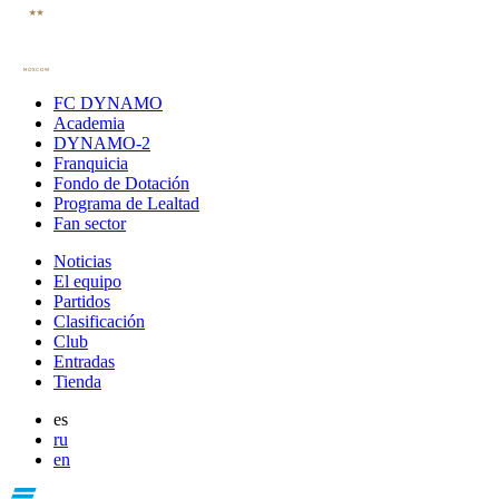
FC DYNAMO
Academia
DYNAMO-2
Franquicia
Fondo de Dotación
Programa de Lealtad
Fan sector
Noticias
El equipo
Partidos
Clasificación
Club
Entradas
Tienda
es
ru
en