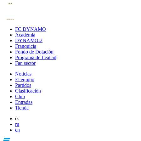
FC DYNAMO
Academia
DYNAMO-2
Franquicia
Fondo de Dotación
Programa de Lealtad
Fan sector
Noticias
El equipo
Partidos
Clasificación
Club
Entradas
Tienda
es
ru
en