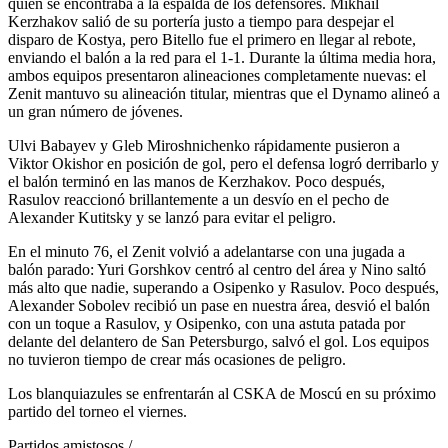
quien se encontraba a la espalda de los defensores. Mikhail
Kerzhakov salió de su portería justo a tiempo para despejar el
disparo de Kostya, pero Bitello fue el primero en llegar al rebote,
enviando el balón a la red para el 1-1. Durante la última media hora,
ambos equipos presentaron alineaciones completamente nuevas: el
Zenit mantuvo su alineación titular, mientras que el Dynamo alineó a
un gran número de jóvenes.
Ulvi Babayev y Gleb Miroshnichenko rápidamente pusieron a
Viktor Okishor en posición de gol, pero el defensa logró derribarlo y
el balón terminó en las manos de Kerzhakov. Poco después,
Rasulov reaccionó brillantemente a un desvío en el pecho de
Alexander Kutitsky y se lanzó para evitar el peligro.
En el minuto 76, el Zenit volvió a adelantarse con una jugada a
balón parado: Yuri Gorshkov centró al centro del área y Nino saltó
más alto que nadie, superando a Osipenko y Rasulov. Poco después,
Alexander Sobolev recibió un pase en nuestra área, desvió el balón
con un toque a Rasulov, y Osipenko, con una astuta patada por
delante del delantero de San Petersburgo, salvó el gol. Los equipos
no tuvieron tiempo de crear más ocasiones de peligro.
Los blanquiazules se enfrentarán al CSKA de Moscú en su próximo
partido del torneo el viernes.
Partidos amistosos /