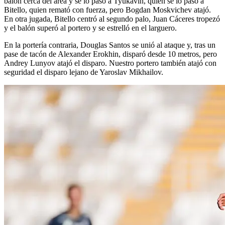
balón cerca del área y se lo pasó a Tyukavin, quien se lo pasó a
Bitello, quien remató con fuerza, pero Bogdan Moskvichev atajó.
En otra jugada, Bitello centró al segundo palo, Juan Cáceres tropezó
y el balón superó al portero y se estrelló en el larguero.
En la portería contraria, Douglas Santos se unió al ataque y, tras un
pase de tacón de Alexander Erokhin, disparó desde 10 metros, pero
Andrey Lunyov atajó el disparo. Nuestro portero también atajó con
seguridad el disparo lejano de Yaroslav Mikhailov.