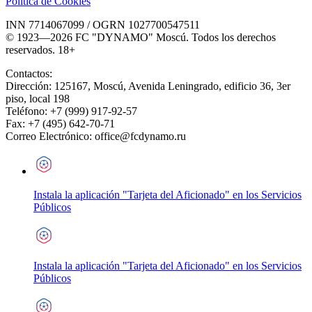
Política de Cookies
INN 7714067099 / OGRN 1027700547511
© 1923—2026 FC "DYNAMO" Moscú. Todos los derechos
reservados. 18+
Contactos:
Dirección:
125167
,
Moscú
,
Avenida Leningrado, edificio 36, 3er
piso, local 198
Teléfono:
+7 (999) 917-92-57
Fax:
+7 (495) 642-70-71
Correo Electrónico:
office@fcdynamo.ru
Instala la aplicación "Tarjeta del Aficionado" en los Servicios
Públicos
Instala la aplicación "Tarjeta del Aficionado" en los Servicios
Públicos