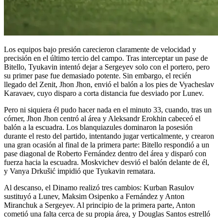
Los equipos bajo presión carecieron claramente de velocidad y
precisión en el último tercio del campo. Tras interceptar un pase de
Bitello, Tyukavin intentó dejar a Sergeyev solo con el portero, pero
su primer pase fue demasiado potente. Sin embargo, el recién
llegado del Zenit, Jhon Jhon, envió el balón a los pies de Vyacheslav
Karavaev, cuyo disparo a corta distancia fue desviado por Lunev.
Pero ni siquiera él pudo hacer nada en el minuto 33, cuando, tras un
córner, Jhon Jhon centró al área y Aleksandr Erokhin cabeceó el
balón a la escuadra. Los blanquiazules dominaron la posesión
durante el resto del partido, intentando jugar verticalmente, y crearon
una gran ocasión al final de la primera parte: Bitello respondió a un
pase diagonal de Roberto Fernández dentro del área y disparó con
fuerza hacia la escuadra. Moskvichev desvió el balón delante de él,
y Vanya Drkušić impidió que Tyukavin rematara.
Al descanso, el Dinamo realizó tres cambios: Kurban Rasulov
sustituyó a Lunev, Maksim Osipenko a Fernández y Anton
Miranchuk a Sergeyev. Al principio de la primera parte, Anton
cometió una falta cerca de su propia área, y Douglas Santos estrelló