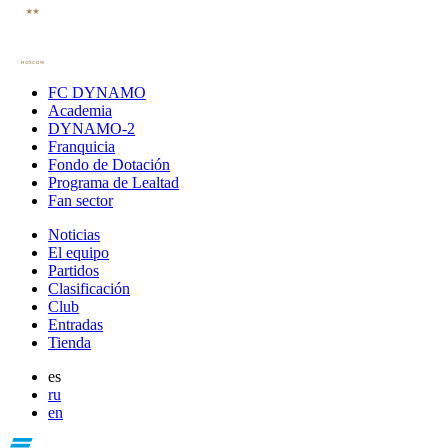
FC DYNAMO
Academia
DYNAMO-2
Franquicia
Fondo de Dotación
Programa de Lealtad
Fan sector
Noticias
El equipo
Partidos
Clasificación
Club
Entradas
Tienda
es
ru
en