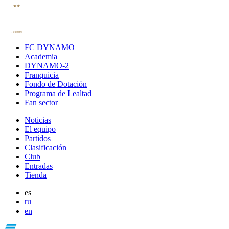
FC DYNAMO
Academia
DYNAMO-2
Franquicia
Fondo de Dotación
Programa de Lealtad
Fan sector
Noticias
El equipo
Partidos
Clasificación
Club
Entradas
Tienda
es
ru
en