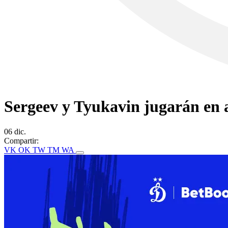
Sergeev y Tyukavin jugarán en a
06 dic.
Compartir:
VK
OK
TW
TM
WA