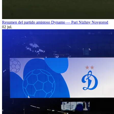
Resumen del partido amistoso Dynamo — Pari Nizhny Novgorod
02 jul.