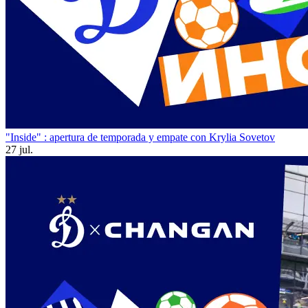
"Inside" : apertura de temporada y empate con Krylia Sovetov
27 jul.