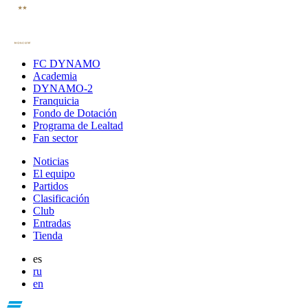
FC DYNAMO
Academia
DYNAMO-2
Franquicia
Fondo de Dotación
Programa de Lealtad
Fan sector
Noticias
El equipo
Partidos
Clasificación
Club
Entradas
Tienda
es
ru
en