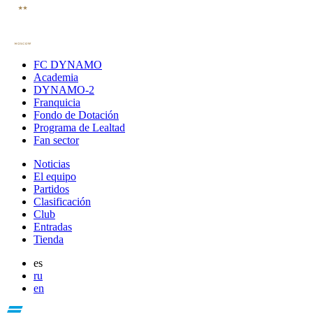
FC DYNAMO
Academia
DYNAMO-2
Franquicia
Fondo de Dotación
Programa de Lealtad
Fan sector
Noticias
El equipo
Partidos
Clasificación
Club
Entradas
Tienda
es
ru
en