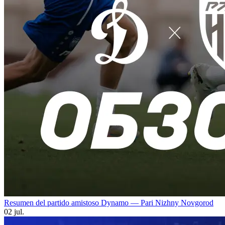
Resumen del partido amistoso Dynamo — Pari Nizhny Novgorod
02 jul.