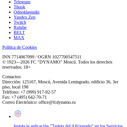
Telegram
Tiktok
Odnoklassniki
Yandex Zen
Twitch
Rutube
BELT
MAX
Política de Cookies
INN 7714067099 / OGRN 1027700547511
© 1923—2026 FC "DYNAMO" Moscú. Todos los derechos
reservados. 18+
Contactos:
Dirección:
125167
,
Moscú
,
Avenida Leningrado, edificio 36, 3er
piso, local 198
Teléfono:
+7 (999) 917-92-57
Fax:
+7 (495) 642-70-71
Correo Electrónico:
office@fcdynamo.ru
Instala la aplicación "Tarjeta del Aficionado" en los Servicios