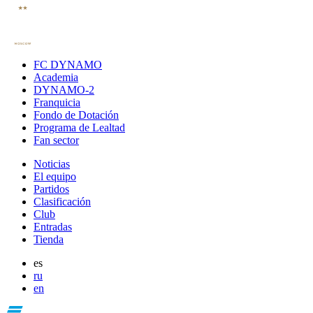
FC DYNAMO
Academia
DYNAMO-2
Franquicia
Fondo de Dotación
Programa de Lealtad
Fan sector
Noticias
El equipo
Partidos
Clasificación
Club
Entradas
Tienda
es
ru
en