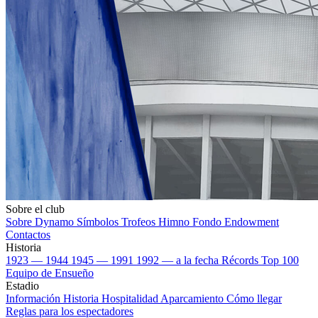
Sobre el club
Sobre Dynamo
Símbolos
Trofeos
Himno
Fondo Endowment
Contactos
Historia
1923 — 1944
1945 — 1991
1992 — a la fecha
Récords
Top 100
Equipo de Ensueño
Estadio
Información
Historia
Hospitalidad
Aparcamiento
Cómo llegar
Reglas para los espectadores