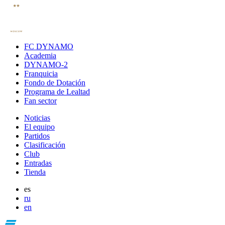
FC DYNAMO
Academia
DYNAMO-2
Franquicia
Fondo de Dotación
Programa de Lealtad
Fan sector
Noticias
El equipo
Partidos
Clasificación
Club
Entradas
Tienda
es
ru
en